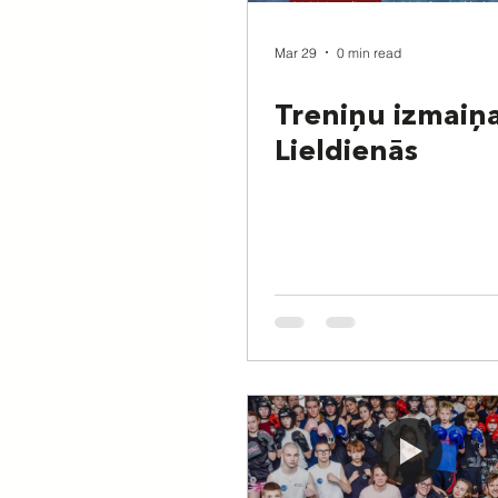
Mar 29
0 min read
Treniņu izmaiņ
Lieldienās