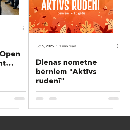
a
Oct 5, 2025
1 min read
a Open
Dienas nometne
nt
bērniem "Aktīvs
rudenī"