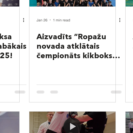
Jan 26
1 min read
ksa
Aizvadīts “Ropažu
Labākais
novada atklātais
025!
čempionāts kikboksā
2026”