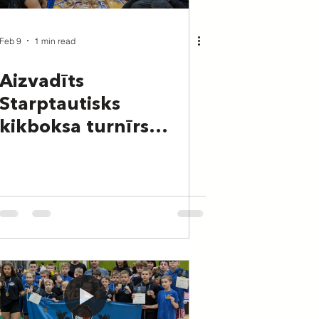
Feb 9
1 min read
Aizvadīts
Starptautisks
kikboksa turnīrs
"Tartu Open 2026"