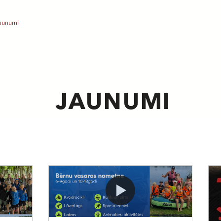
aunumi
Par skolu
Treneri
Cenas
Grafiks
Nometnes
JAUNUMI