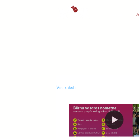
Sākums
J
Visi raksti