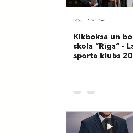
Feb 5
1 min read
Kikboksa un bo
skola “Rīga” - 
sporta klubs 2