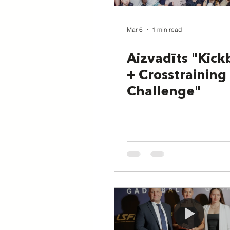
Mar 6
1 min read
Aizvadīts "Kick
+ Crosstraining
Challenge"