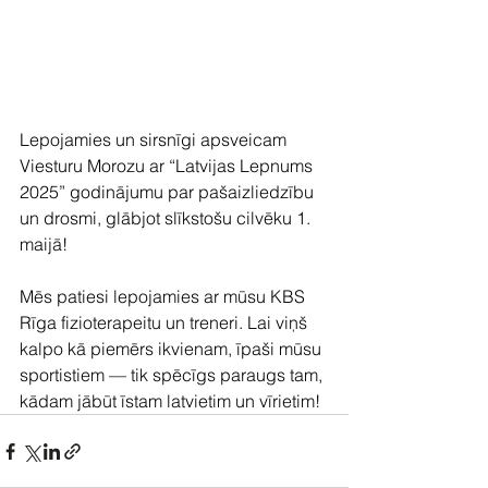
Lepojamies un sirsnīgi apsveicam 
Viesturu Morozu ar “Latvijas Lepnums 
2025” godinājumu par pašaizliedzību 
un drosmi, glābjot slīkstošu cilvēku 1. 
maijā!
Mēs patiesi lepojamies ar mūsu KBS 
Rīga fizioterapeitu un treneri. Lai viņš 
kalpo kā piemērs ikvienam, īpaši mūsu 
sportistiem — tik spēcīgs paraugs tam, 
kādam jābūt īstam latvietim un vīrietim!