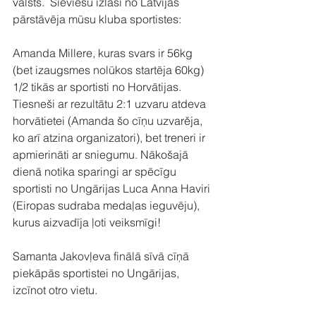
valsts.  Sieviešu izlasi no Latvijas 
pārstāvēja mūsu kluba sportistes: 
Amanda Millere, kuras svars ir 56kg 
(bet izaugsmes nolūkos startēja 60kg) 
1/2 tikās ar sportisti no Horvātijas. 
Tiesneši ar rezultātu 2:1 uzvaru atdeva 
horvātietei (Amanda šo cīņu uzvarěja, 
ko arī atzina organizatori), bet treneri ir 
apmierināti ar sniegumu. Nākošajā 
dienā notika sparingi ar spēcīgu 
sportisti no Ungārijas Luca Anna Haviri 
(Eiropas sudraba medaļas ieguvēju), 
kurus aizvadīja ļoti veiksmīgi! 
Samanta Jakovļeva finālā sīvā cīņā 
piekāpās sportistei no Ungārijas, 
izcīnot otro vietu. 