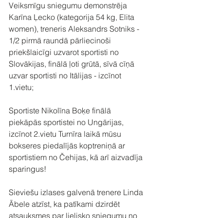
Veiksmīgu sniegumu demonstrēja 
Karīna Ļecko (kategorija 54 kg, Elita 
women), treneris Aleksandrs Sotniks - 
1/2 pirmā raundā pārliecinoši 
priekšlaicīgi uzvarot sportisti no 
Slovākijas, finālā ļoti grūtā, sīvā cīņā 
uzvar sportisti no Itālijas - izcīnot 
1.vietu; 
Sportiste Nikolīna Boķe finālā 
piekāpās sportistei no Ungārijas, 
izcīnot 2.vietu Turnīra laikā mūsu 
bokseres piedalījās koptreniņā ar 
sportistiem no Čehijas, kā arī aizvadīja 
sparingus!  
Sieviešu izlases galvenā trenere Linda 
Ābele atzīst, ka patīkami dzirdēt 
atsauksmes par lielisko sniegumu no 