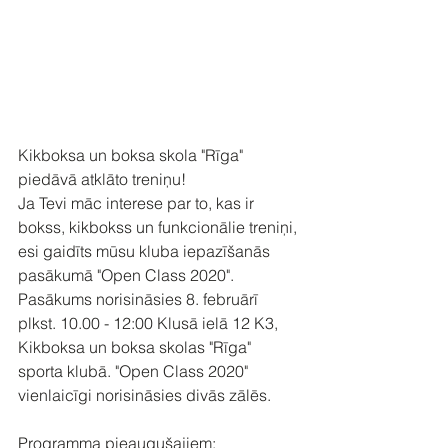
Kikboksa un boksa skola "Rīga" 
piedāvā atklāto treniņu! 
Ja Tevi māc interese par to, kas ir 
bokss, kikbokss un funkcionālie treniņi, 
esi gaidīts mūsu kluba iepazīšanās 
pasākumā "Open Class 2020". 
Pasākums norisināsies 8. februārī 
plkst. 10.00 - 12:00 Klusā ielā 12 K3, 
Kikboksa un boksa skolas "Rīga" 
sporta klubā. "Open Class 2020" 
vienlaicīgi norisināsies divās zālēs.
Programma pieaugušajiem: