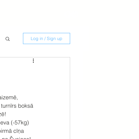
Savate
Kontakti
Log in / Sign up
aizemē, 
turnīrs boksā 
zē!
eva (-57kg) 
pirmā cīņa 