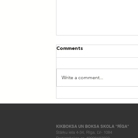
Comments
Write a comment...
Nometne "Esi aktīvs II
2026"
KIKBOKSA UN BOKSA SKOLA ''RĪGA"
Stārķu iela 4-34, Rīga, LV- 1084
Reģistrācijas nr. 40008183603