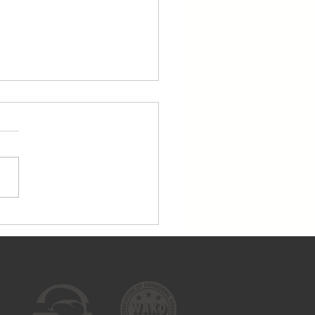
dien, 25.04., treniņi
tiek!