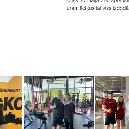
notiks 30.maijā pret sportist
Turam īkšķus,lai viss izdodā