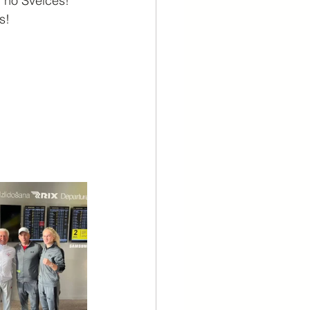
i no Šveices! 
s!