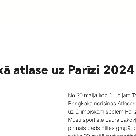
aunumi
Par skolu
Treneri
Cenas
Grafiks
Nometnes
ā atlase uz Parīzi 2024
No 20.maija līdz 3.jūnijam T
Bangkokā norisinās Atlases 
uz Olimpiskām spēlēm Parī
Mūsu sportiste Laura Jakovļ
pirmais gads Elites grupā, 