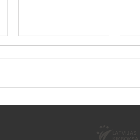
Vasaras nometne "Esi
Sest
aktīvs 2026"
neno