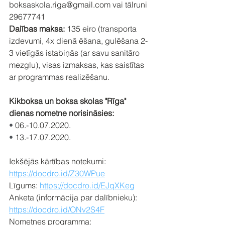
boksaskola.riga@gmail.com vai tālruni 
29677741
Dalības maksa:
 135 eiro (transporta 
izdevumi, 4x dienā ēšana, gulēšana 2-
3 vietīgās istabiņās (ar savu sanitāro 
mezglu), visas izmaksas, kas saistītas 
ar programmas realizēšanu.
Kikboksa un boksa skolas "Rīga" 
dienas nometne norisināsies:
• 
06.-10.07.2020.
• 
13.-17.07.2020.
Iekšējās kārtības notekumi: 
https://docdro.id/Z30WPue
Līgums: 
https://docdro.id/EJqXKeg
Anketa (informācija par dalībnieku): 
https://docdro.id/ONv2S4F
Nometnes programma: 