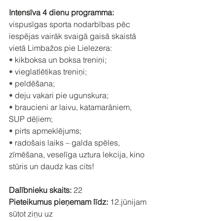
Intensīva 4 dienu programma:
vispusīgas sporta nodarbības pēc 
iespējas vairāk svaigā gaisā skaistā 
vietā Limbažos pie Lielezera:
• 
kikboksa un boksa treniņi;
• 
vieglatlētikas treniņi;
• 
peldēšana;
• 
deju vakari pie ugunskura;
• 
braucieni ar laivu, katamarāniem, 
SUP dēļiem;
• 
pirts apmeklējums;
• 
radošais laiks – galda spēles, 
zīmēšana, veselīga uztura lekcija, kino 
stūris un daudz kas cits!
Dalībnieku skaits:
 22
Pieteikumus pieņemam līdz:
 12.jūnijam 
sūtot ziņu uz 