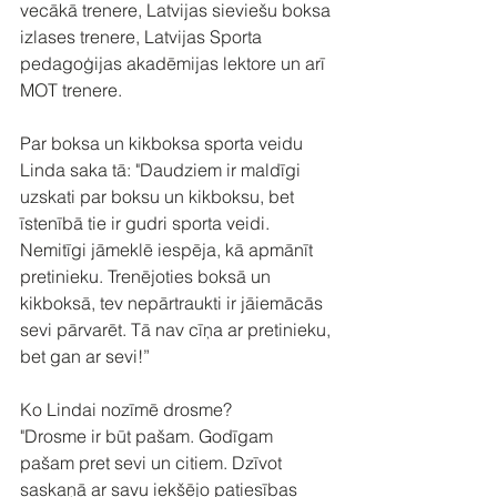
vecākā trenere, Latvijas sieviešu boksa 
izlases trenere, Latvijas Sporta 
pedagoģijas akadēmijas lektore un arī 
MOT trenere.⁠
Par boksa un kikboksa sporta veidu 
Linda saka tā: "Daudziem ir maldīgi 
uzskati par boksu un kikboksu, bet 
īstenībā tie ir gudri sporta veidi. 
Nemitīgi jāmeklē iespēja, kā apmānīt 
pretinieku. Trenējoties boksā un 
kikboksā, tev nepārtraukti ir jāiemācās 
sevi pārvarēt. Tā nav cīņa ar pretinieku, 
bet gan ar sevi!”⁠
Ko Lindai nozīmē drosme? ⁠
"Drosme ir būt pašam. Godīgam 
pašam pret sevi un citiem. Dzīvot 
saskaņā ar savu iekšējo patiesības 