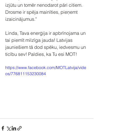
izjūtu un tomēr nenodarot pāri citiem. 
Drosme ir spēja mainīties, pieņemt 
izaicinājumus."⁠
Linda, Tava enerģija ir apbrīnojama un 
tai piemīt milzīga jauda! Latvijas 
jauniešiem tā dod spēku, iedvesmu un 
ticību sev! Paldies, ka Tu esi MOT!
https://www.facebook.com/MOTLatvija/vide
os/776811153230084