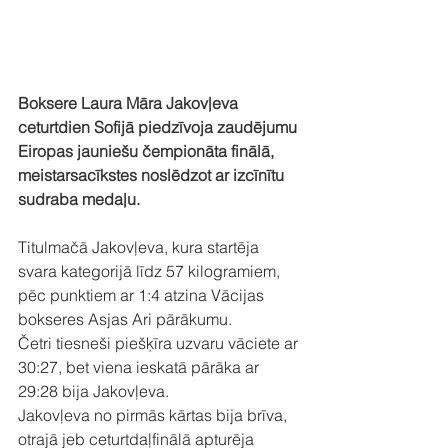
Boksere Laura Māra Jakovļeva 
ceturtdien Sofijā piedzīvoja zaudējumu 
Eiropas jauniešu čempionāta finālā, 
meistarsacīkstes noslēdzot ar izcīnītu 
sudraba medaļu.
Titulmačā Jakovļeva, kura startēja 
svara kategorijā līdz 57 kilogramiem, 
pēc punktiem ar 1:4 atzina Vācijas 
bokseres Asjas Ari pārākumu.
Četri tiesneši piešķīra uzvaru vāciete ar 
30:27, bet viena ieskatā pārāka ar 
29:28 bija Jakovļeva.
Jakovļeva no pirmās kārtas bija brīva, 
otrajā jeb ceturtdaļfinālā apturēja 