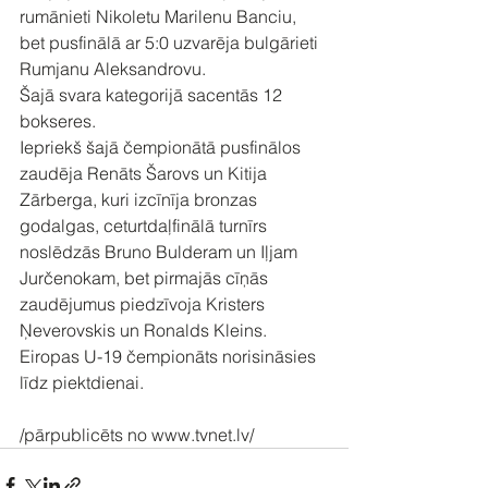
rumānieti Nikoletu Marilenu Banciu, 
bet pusfinālā ar 5:0 uzvarēja bulgārieti 
Rumjanu Aleksandrovu.
Šajā svara kategorijā sacentās 12 
bokseres.
Iepriekš šajā čempionātā pusfinālos 
zaudēja Renāts Šarovs un Kitija 
Zārberga, kuri izcīnīja bronzas 
godalgas, ceturtdaļfinālā turnīrs 
noslēdzās Bruno Bulderam un Iļjam 
Jurčenokam, bet pirmajās cīņās 
zaudējumus piedzīvoja Kristers 
Ņeverovskis un Ronalds Kleins.
Eiropas U-19 čempionāts norisināsies 
līdz piektdienai.
/pārpublicēts no www.tvnet.lv/