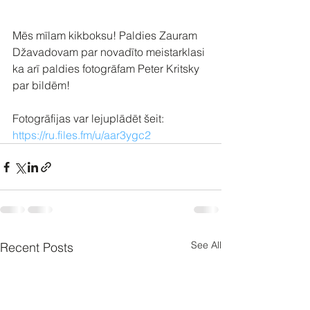
Mēs mīlam kikboksu! Paldies Zauram 
Džavadovam par novadīto meistarklasi 
ka arī paldies fotogrāfam Peter Kritsky 
par bildēm!
Fotogrāfijas var lejuplādēt šeit: 
https://ru.files.fm/u/aar3ygc2
See All
Recent Posts