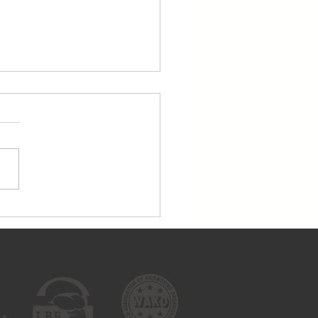
dien, 25.04., treniņi
tiek!