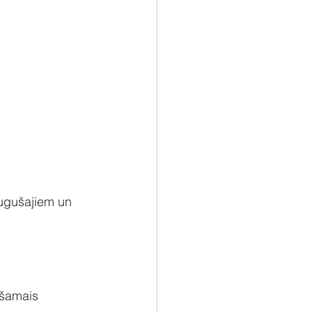
augušajiem un 
ešamais 