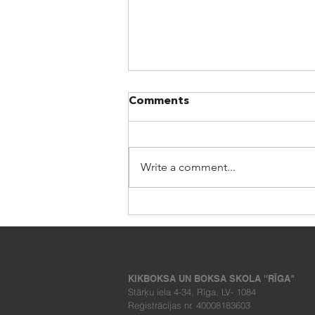
Comments
Write a comment...
Nometne "Esi aktīvs II
2026"
KIKBOKSA UN BOKSA SKOLA ''RĪGA"
Stārķu iela 4-34, Rīga, LV- 1084
Reģistrācijas nr. 40008183603