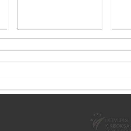
Vasaras nometne "Esi
Sest
aktīvs 2026"
neno