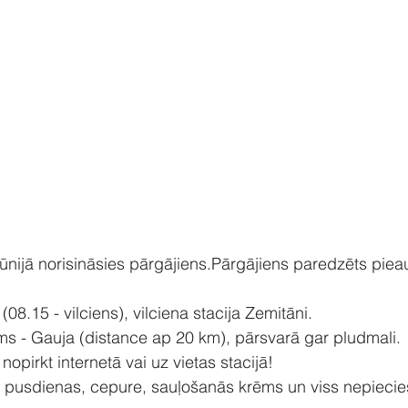
jūnijā norisināsies pārgājiens.Pārgājiens paredzēts pie
(08.15 - vilciens), vilciena stacija Zemitāni.️
ms - Gauja (distance ap 20 km), pārsvarā gar pludmali.
 nopirkt internetā vai uz vietas stacijā! 
 pusdienas, cepure, sauļošanās krēms un viss nepieci