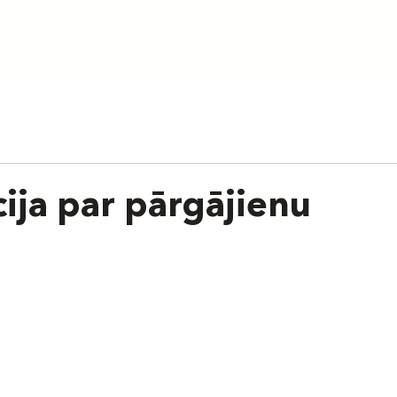
aunumi
Par skolu
Treneri
Cenas
Grafiks
Nometnes
ija par pārgājienu