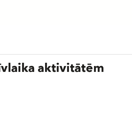
aunumi
Par skolu
Treneri
Cenas
Grafiks
Nometnes
īvlaika aktivitātēm