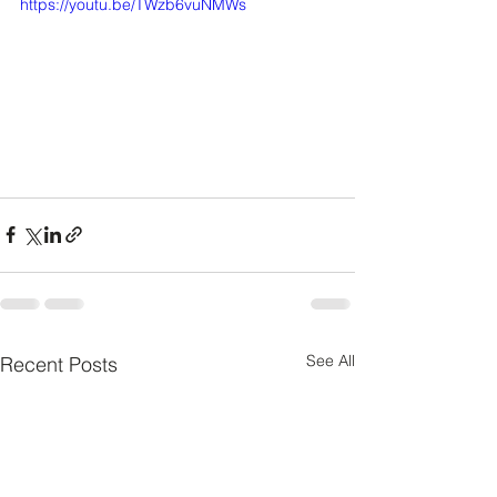
https://youtu.be/TWzb6vuNMWs
See All
Recent Posts