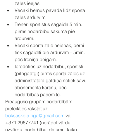
zāles ieejas.
Vecāki bērnus pavada līdz sporta 
zāles ārdurvīm.
Treneri sportistus sagaida 5 min. 
pirms nodarbību sākuma pie 
ārdurvīm.
Vecāki sporta zālē neienāk, bērni 
tiek sagaidīti pie ārdurvīm – 5min. 
pēc treniņa beigām.
Ierodoties uz nodarbību, sportisti 
(pilngadīgi) pirms sporta zāles uz 
administratora galdiņa noliek savu 
abonementa kartiņu, pēc 
nodarbības paņem to. 
Pieaugušo grupām nodarbībām 
pieteikties rakstot uz 
boksaskola.riga@gmail.com
 vai 
+371 29677741 (norādot vārdu, 
uzvārdu, nodarbību, datumu, laiku, 