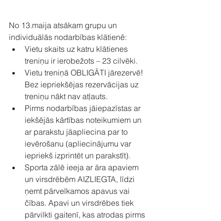
No 13.maija atsākam grupu un 
individuālās nodarbības klātienē:
Vietu skaits uz katru klātienes 
treniņu ir ierobežots – 23 cilvēki.
Vietu treniņā OBLIGĀTI jārezervē! 
Bez iepriekšējas rezervācijas uz 
treniņu nākt nav atļauts.
Pirms nodarbības jāiepazīstas ar 
iekšējās kārtības noteikumiem un 
ar parakstu jāapliecina par to 
ievērošanu (apliecinājumu var 
iepriekš izprintēt un parakstīt).
Sporta zālē ieeja ar āra apaviem 
un virsdrēbēm AIZLIEGTA, līdzi 
ņemt pārvelkamos apavus vai 
čības. Apavi un virsdrēbes tiek 
pārvilkti gaitenī, kas atrodas pirms 