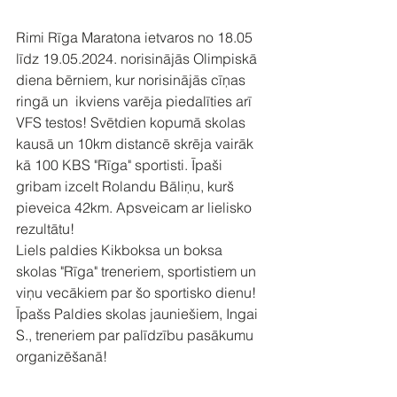
Rimi Rīga Maratona ietvaros no 18.05 
līdz 19.05.2024. norisinājās Olimpiskā 
diena bērniem, kur norisinājās cīņas 
ringā un  ikviens varēja piedalīties arī 
VFS testos! Svētdien kopumā skolas 
kausā un 10km distancē skrēja vairāk 
kā 100 KBS "Rīga" sportisti. Īpaši 
gribam izcelt Rolandu Bāliņu, kurš 
pieveica 42km. Apsveicam ar lielisko 
rezultātu!
Liels paldies Kikboksa un boksa 
skolas "Rīga" treneriem, sportistiem un 
viņu vecākiem par šo sportisko dienu!
Īpašs Paldies skolas jauniešiem, Ingai 
S., treneriem par palīdzību pasākumu 
organizēšanā!