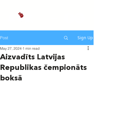
Sign Up
Post
May 27, 2024
1 min read
Aizvadīts Latvijas
Republikas čempionāts
boksā