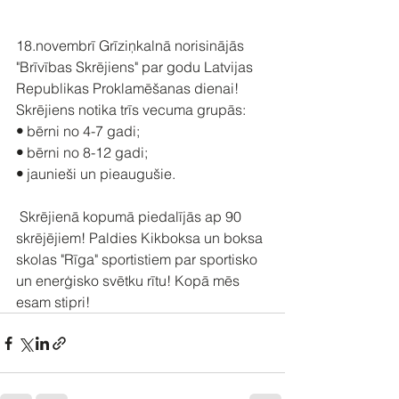
18.novembrī Grīziņkalnā norisinājās 
"Brīvības Skrējiens" par godu Latvijas 
Republikas Proklamēšanas dienai! 
Skrējiens notika trīs vecuma grupās:
• 
bērni no 4-7 gadi;
• 
bērni no 8-12 gadi;
• 
jaunieši un pieaugušie.
 Skrējienā kopumā piedalījās ap 90 
skrējējiem! Paldies Kikboksa un boksa 
skolas "Rīga" sportistiem par sportisko 
un enerģisko svētku rītu! Kopā mēs 
esam stipri!