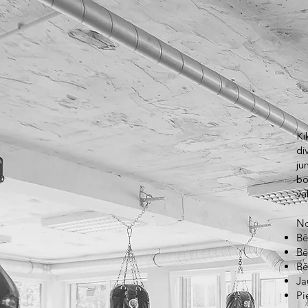
Ki
di
ju
bo
va
No
Bē
Bē
Bē
Ja
Pi