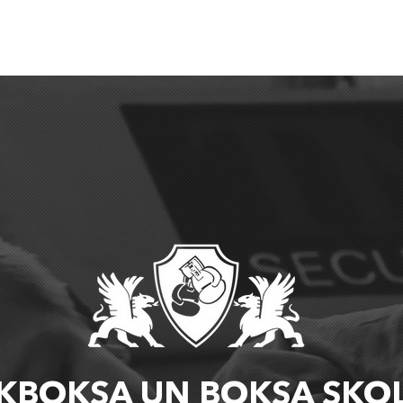
aunumi
Par skolu
Treneri
Cenas
Grafiks
Nometnes
IKBOKSA UN BOKSA SKO