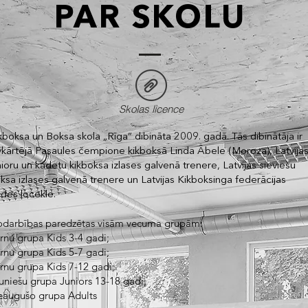
PAR
SKOLU
Skolas licence
kboksa un Boksa skola „Rīga” dibināta 2009. gadā. Tās dibinātāja ir
vkārtējā Pasaules čempione kikboksā Linda Ābele (Moroza), Latvija
nioru un kadetu kikboksa izlases galvenā trenere, Latvijas sieviešu
ksa izlases galvenā trenere un Latvijas Kikboksinga federācijas
ldes locekle.
darbības paredzētas visām vecuma grupām:
rnu grupa Kids 3-4 gadi;
rnu grupa Kids 5-7 gadi;
rnu grupa Kids 7-12 gadi;
uniešu grupa Juniors 13-18 gadi;
eaugušo grupa Adults