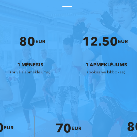
80
12.50
EUR
EUR
1 MĒNESIS
1 APMEKLĒJUMS
(brīvais apmeklējums)
(bokss vai kikbokss)
8
0
70
EUR
EUR