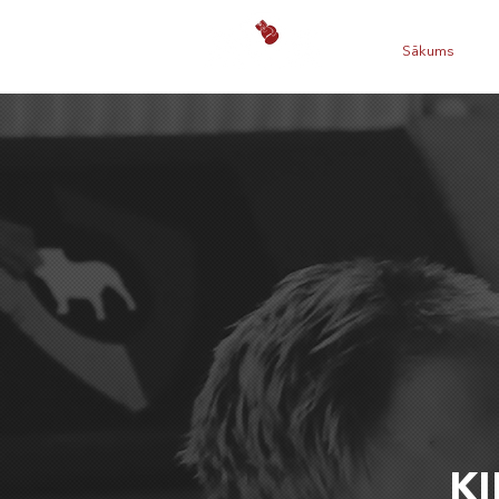
Sākums
J
K