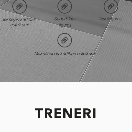
Sadarbības
Iesniegums
Iekšējās kārtības
noteikumi
līgums
Maksāšanas kārtības noteikumi
TRENERI