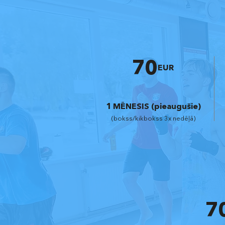
70
EUR
1 MĒNESIS (pieaugušie)
(bokss/
kikbokss 3x nedēļā)
7