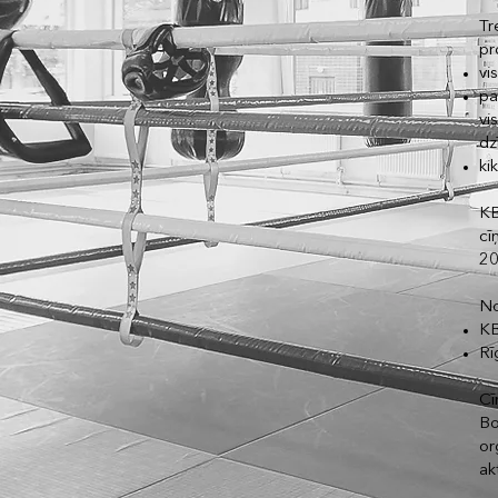
Tr
pr
vi
pa
vi
dz
ki
KB
cī
20
No
KB
Rī
Cī
Bo
or
ak