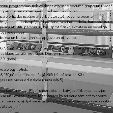
eniņu programmas tiek veidotas atbilstoši vecuma grupai un ikvienā
ogrammā par galvenajiem mērķiem tiek izvirzīti:
spārējo fizisko īpašību attīstība atbilstoši vecuma posmam;
šsajūtas un darbaspēju uzlabošana, veicinot radošu, harmonisku un
spusīgi attīstītu personību, kas izprot fizisko aktivitāšu un veselīga
īvesveida nozīmi;
kboksa un boksa tehnikas apguve un pilnveide.
S "Rīga" 6 gadus pēc kārtas ir atzīta par radošāko bērnu un jaunieš
ņas klubu Latvijā, bet Rīgas Dome - par labāko organizāciju (2014-
20. gads).
darbības notiek:
S "Rīga" multifunkcionālajā zālē (Klusā iela 12 K3);
gas Lietuviešu vidusskolā (Bultu iela 5).
ņas sporta skola „Rīga” sadarbojas ar Latvijas Kikboksa, Latvijas
ksa un Latvijas Savatē federācijām kā arī daudzām citām sporta
ganizācijām, rīkojot sacensības, sporta nometnes un dažādas citas
tivitātes.