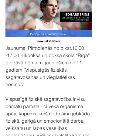
Jaunums! Pirmdienās no plkst.16.00 
-17.00 Kikboksa un boksa skola “Rīga” 
piedāvā bērniem, jauniešiem no 11 
gadiem “Vispusīgās fiziskās 
sagatavošanas un vieglatlētikas 
treniņus”.
Vispusīgā fiziskā sagatavotība ir visu 
pamatu pamatā - cilvēka organisma 
spēju kopums, kurš nodrošina jebkāda 
fiziskā, garīgā un emocionālā darba 
veikšanu un labas veselības 
saglabāšanu. VFS tiek balstīta kā bāze 