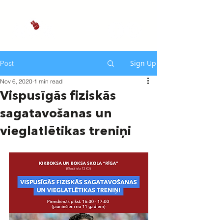
Sign Up
Post
Nov 6, 2020
1 min read
Vispusīgās fiziskās
sagatavošanas un
vieglatlētikas treniņi