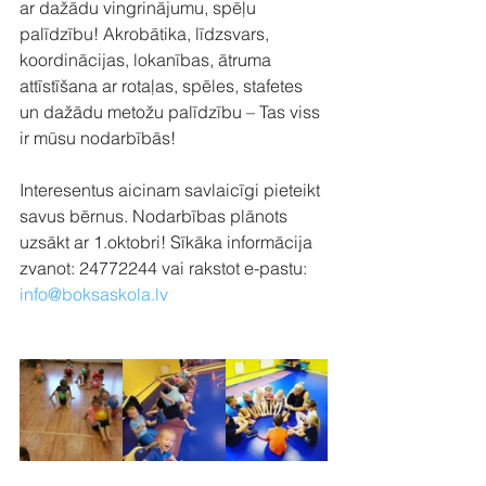
ar dažādu vingrinājumu, spēļu 
palīdzību! Akrobātika, līdzsvars, 
koordinācijas, lokanības, ātruma 
attīstīšana ar rotaļas, spēles, stafetes 
un dažādu metožu palīdzību – Tas viss 
ir mūsu nodarbībās!
Interesentus aicinam savlaicīgi pieteikt 
savus bērnus. Nodarbības plānots 
uzsākt ar 1.oktobri! Sīkāka informācija 
zvanot: 24772244 vai rakstot e-pastu: 
info@boksaskola.lv