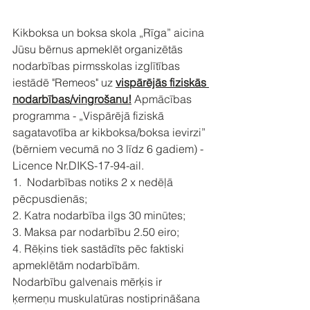
Kikboksa un boksa skola „Rīga” aicina 
Jūsu bērnus apmeklēt organizētās 
nodarbības pirmsskolas izglītības 
iestādē "Remeos" uz 
vispārējās fiziskās 
nodarbības/vingrošanu!
 Apmācības 
programma - „Vispārējā fiziskā 
sagatavotība ar kikboksa/boksa ievirzi” 
(bērniem vecumā no 3 līdz 6 gadiem) - 
Licence Nr.DIKS-17-94-ail.
1.  Nodarbības notiks 2 x nedēļā 
pēcpusdienās;
2. Katra nodarbība ilgs 30 minūtes;
3. Maksa par nodarbību 2.50 eiro;
4. Rēķins tiek sastādīts pēc faktiski 
apmeklētām nodarbībām.
Nodarbību galvenais mērķis ir 
ķermeņu muskulatūras nostiprināšana 