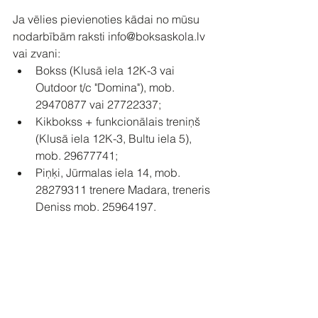
Ja vēlies pievienoties kādai no mūsu 
nodarbībām raksti info@boksaskola.lv 
vai zvani:
Bokss (Klusā iela 12K-3 vai 
Outdoor t/c "Domina"), mob. 
29470877 vai 27722337;
Kikbokss + funkcionālais treniņš 
(Klusā iela 12K-3, Bultu iela 5), 
mob. 29677741;
Piņķi, Jūrmalas iela 14, mob. 
28279311 trenere Madara, treneris 
Deniss mob. 25964197.