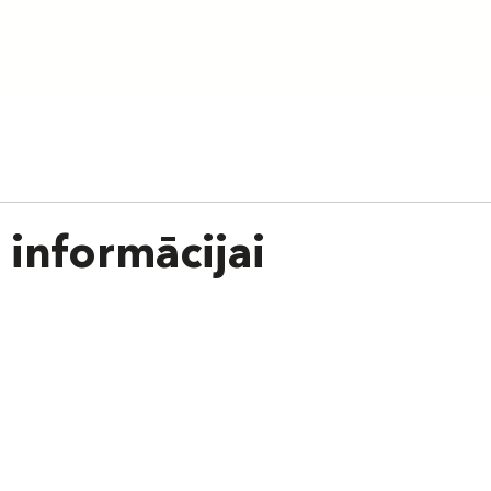
aunumi
Par skolu
Treneri
Cenas
Grafiks
Nometnes
 informācijai