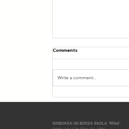
Comments
Write a comment...
Nometne "Esi aktīvs II
2026"
KIKBOKSA UN BOKSA SKOLA ''RĪGA"
Stārķu iela 4-34, Rīga, LV- 1084