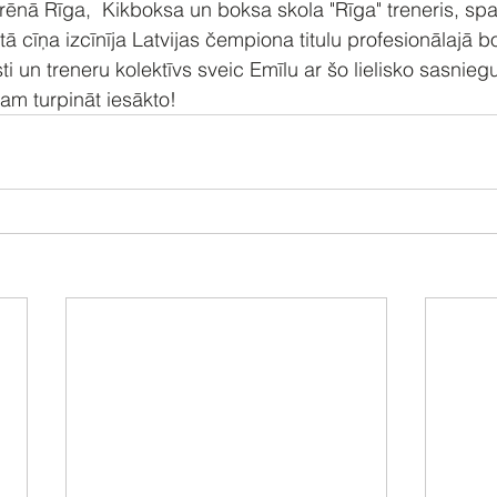
rēnā Rīga,  Kikboksa un boksa skola "Rīga" treneris, spa
tā cīņa izcīnīja Latvijas čempiona titulu profesionālajā b
ti un treneru kolektīvs sveic Emīlu ar šo lielisko sasnie
am turpināt iesākto!