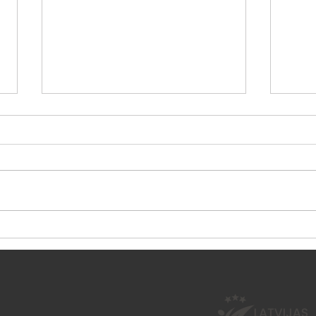
Vasaras nometne "Esi
Sest
aktīvs 2026"
neno