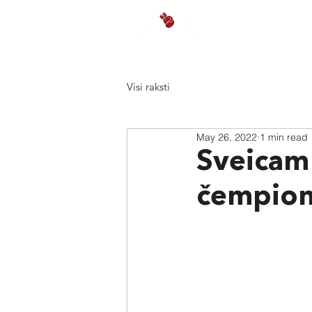
Sākums
J
Visi raksti
May 26, 2022
1 min read
Sveicam 
čempiona