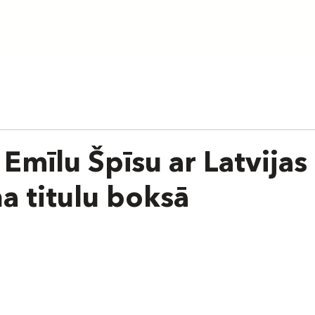
aunumi
Par skolu
Treneri
Cenas
Grafiks
Nometnes
Emīlu Špīsu ar Latvijas
 titulu boksā