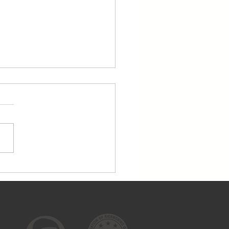
dien, 25.04., treniņi
tiek!