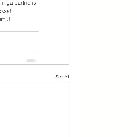
ringa partneris 
oksā!
gumu! 
See All