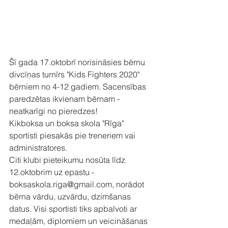
Šī gada 17.oktobrī norisināsies bērnu 
divcīņas turnīrs "Kids Fighters 2020" 
bērniem no 4-12 gadiem. Sacensības 
paredzētas ikvienam bērnam - 
neatkarīgi no pieredzes! 
Kikboksa un boksa skola "Rīga" 
sportisti piesakās pie treneriem vai 
administratores. 
Citi klubi pieteikumu nosūta līdz 
12.oktobrim uz epastu - 
boksaskola.riga@gmail.com, norādot 
bērna vārdu, uzvārdu, dzimšanas 
datus. Visi sportisti tiks apbalvoti ar 
medaļām, diplomiem un veicināšanas 