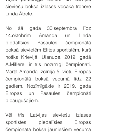
sieviešu boksa izlases vecākā trenere 
Linda Ābele.
No šā gada 30.septembra līdz 
14.oktobrim Amanda un Linda 
piedalīsies Pasaules čempionātā 
boksā sievietēm Elites sportistēm, kurš 
notiks Krievijā, Ulanude. 2019. gadā 
A.Millerei ir trīs nozīmīgi čempionāti. 
Martā Amanda izcīnīja 5. vietu Eiropas 
čempionātā boksā vecumā līdz 22 
gadiem. Nozīmīgākie ir 2019. gada 
Eiropas un Pasaules čempionāti 
pieaugušajiem.
Vēl trīs Latvijas sieviešu izlases 
sportistes piedalīsies Eiropas 
čempionātā boksā jauniešiem vecumā 