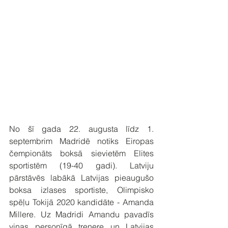
No šī gada 22. augusta līdz 1. 
septembrim Madridē notiks Eiropas 
čempionāts boksā sievietēm Elites 
sportistēm (19-40 gadi). Latviju 
pārstāvēs labākā Latvijas pieaugušo 
boksa izlases sportiste, Olimpisko 
spēļu Tokijā 2020 kandidāte - Amanda 
Millere. Uz Madridi Amandu pavadīs 
viņas personīgā trenere un Latvijas 