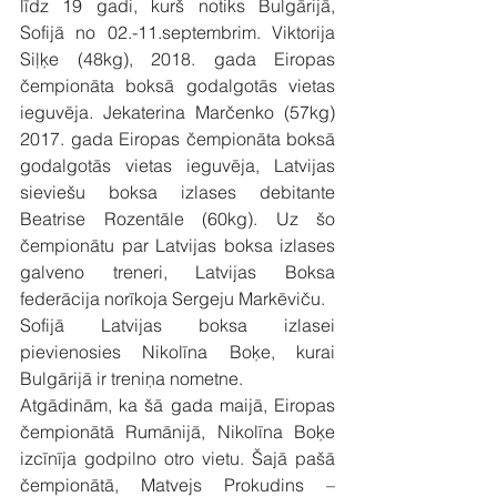
līdz 19 gadi, kurš notiks Bulgārijā, 
Sofijā no 02.-11.septembrim. Viktorija 
Siļķe (48kg), 2018. gada Eiropas 
čempionāta boksā godalgotās vietas 
ieguvēja. Jekaterina Marčenko (57kg) 
2017. gada Eiropas čempionāta boksā 
godalgotās vietas ieguvēja, Latvijas 
sieviešu boksa izlases debitante 
Beatrise Rozentāle (60kg). Uz šo 
čempionātu par Latvijas boksa izlases 
galveno treneri, Latvijas Boksa 
federācija norīkoja Sergeju Markēviču.
Sofijā Latvijas boksa izlasei 
pievienosies Nikolīna Boķe, kurai 
Bulgārijā ir treniņa nometne.
Atgādinām, ka šā gada maijā, Eiropas 
čempionātā Rumānijā, Nikolīna Boķe 
izcīnīja godpilno otro vietu. Šajā pašā 
čempionātā, Matvejs Prokudins – 