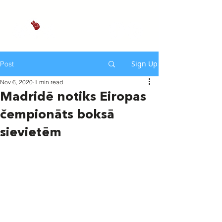
Sign Up
Post
Nov 6, 2020
1 min read
Madridē notiks Eiropas
čempionāts boksā
sievietēm