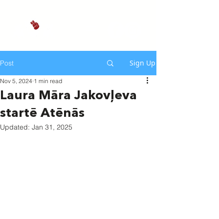
Sign Up
Post
Nov 5, 2024
1 min read
Laura Māra Jakovļeva
startē Atēnās
Updated:
Jan 31, 2025