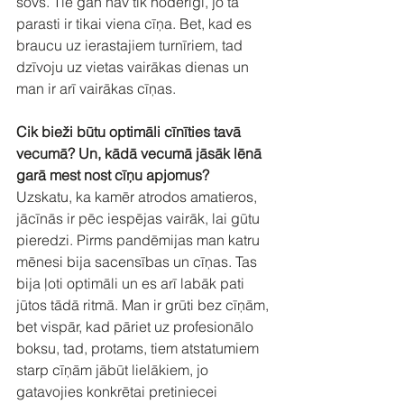
šovs. Tie gan nav tik noderīgi, jo tā 
parasti ir tikai viena cīņa. Bet, kad es 
braucu uz ierastajiem turnīriem, tad 
dzīvoju uz vietas vairākas dienas un 
man ir arī vairākas cīņas.
Cik bieži būtu optimāli cīnīties tavā 
vecumā? Un, kādā vecumā jāsāk lēnā 
garā mest nost cīņu apjomus?
Uzskatu, ka kamēr atrodos amatieros, 
jācīnās ir pēc iespējas vairāk, lai gūtu 
pieredzi. Pirms pandēmijas man katru 
mēnesi bija sacensības un cīņas. Tas 
bija ļoti optimāli un es arī labāk pati 
jūtos tādā ritmā. Man ir grūti bez cīņām, 
bet vispār, kad pāriet uz profesionālo 
boksu, tad, protams, tiem atstatumiem 
starp cīņām jābūt lielākiem, jo 
gatavojies konkrētai pretiniecei 