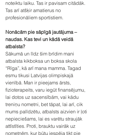
noteiktu laiku. Tas ir pavisam citādāk. 
Tas arī atšķir amatierus no 
profesionāliem sportistiem.
Nonācām pie sāpīgā jautājuma – 
naudas. Kas tevi un kādā veidā 
atbalsta?
Sākumā un līdz šim brīdim mani 
atbalsta kikboksa un boksa skola 
“Rīga”, kā arī mana mamma. Tagad 
esmu tikusi Latvijas olimpiskajā 
vienībā. Man ir pieejams ārsts, 
fizioterapeits, varu iegūt finansējumu, 
lai dotos uz sacensībām, vai kādu 
treniņu nometni, bet tāpat, lai arī, cik 
mums palīdzētu, atbalsts aizvien ir ļoti 
nepieciešams, lai es varētu straujāk 
attīstīties. Proti, brauktu vairāk uz 
nometnēm, kur būtu iespēja tikt pie 