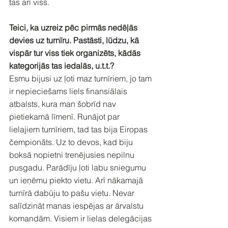
tas arī viss.
Teici, ka uzreiz pēc pirmās nedēļās 
devies uz turnīru. Pastāsti, lūdzu, kā 
vispār tur viss tiek organizēts, kādās 
kategorijās tas iedalās, u.t.t.?
Esmu bijusi uz ļoti maz turnīriem, jo tam 
ir nepieciešams liels finansiālais 
atbalsts, kura man šobrīd nav 
pietiekamā līmenī. Runājot par 
lielajiem turnīriem, tad tas bija Eiropas 
čempionāts. Uz to devos, kad biju 
boksā nopietni trenējusies nepilnu 
pusgadu. Parādīju ļoti labu sniegumu 
un ieņēmu piekto vietu. Arī nākamajā 
turnīrā dabūju to pašu vietu. Nevar 
salīdzināt manas iespējas ar ārvalstu 
komandām. Visiem ir lielas delegācijas 