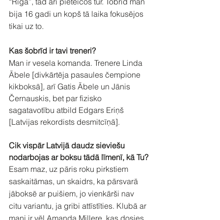
“Rīga”, tad arī pieteicos tur. Tobrīd man 
bija 16 gadi un kopš tā laika fokusējos 
tikai uz to.
Kas šobrīd ir tavi treneri?
Man ir vesela komanda. Trenere Linda 
Ābele [divkārtēja pasaules čempione 
kikboksā]
, 
arī Gatis Ābele un Jānis 
Černauskis, bet par fizisko 
sagatavotību atbild Edgars Eriņš 
[Latvijas rekordists desmitcīņā].
Cik vispār Latvijā daudz sieviešu 
nodarbojas ar boksu tādā līmenī, kā Tu?
Esam maz, uz pāris roku pirkstiem 
saskaitāmas, un skaidrs, ka pārsvarā 
jāboksē ar puišiem, jo vienkārši nav 
citu variantu, ja gribi attīstīties. Klubā ar 
mani ir vēl Amanda Millere, kas dosies 