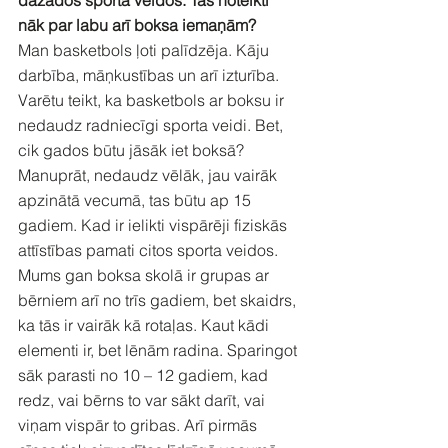
nāk par labu arī boksa iemaņām?
Man basketbols ļoti palīdzēja. Kāju 
darbība, māņkustības un arī izturība. 
Varētu teikt, ka basketbols ar boksu ir 
nedaudz radniecīgi sporta veidi. Bet, 
cik gados būtu jāsāk iet boksā? 
Manuprāt, nedaudz vēlāk, jau vairāk 
apzinātā vecumā, tas būtu ap 15 
gadiem. Kad ir ielikti vispārēji fiziskās 
attīstības pamati citos sporta veidos. 
Mums gan boksa skolā ir grupas ar 
bērniem arī no trīs gadiem, bet skaidrs, 
ka tās ir vairāk kā rotaļas. Kaut kādi 
elementi ir, bet lēnām radina. Sparingot 
sāk parasti no 10 – 12 gadiem, kad 
redz, vai bērns to var sākt darīt, vai 
viņam vispār to gribas. Arī pirmās 