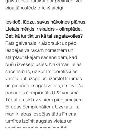
galvu tiesu pārākai pār pretinieci vai 
cīņa jānoslēdz priekšlaicīgi.
Ieskicē, lūdzu, savus nākotnes plānus. 
Lielais mērķis ir skaidrs – olimpiāde. 
Bet, kā tur tikt un kā tai sagatavoties?
Pats galvenais ir aizbraukt uz pēc 
iespējas vairākām nometnēm un 
starptautiskajām sacensībām, kad 
būšu izveseļojusies. Nākamās lielās 
sacensības, uz kurām teorētiski es 
varētu būt uzspējusi izārstēt traumas 
un pienācīgi sagatavoties, ir sieviešu 
pasaules čempionāts U22 vecumā. 
Tāpat braukt uz visiem pieejamajiem 
Eiropas čempionātiem. Uzskatu, ka 
man ir labas iespējas tāda līmeņa 
turnīros izcīnīt augstas vietas un 
tuvoties sapnim par olimpiādi.