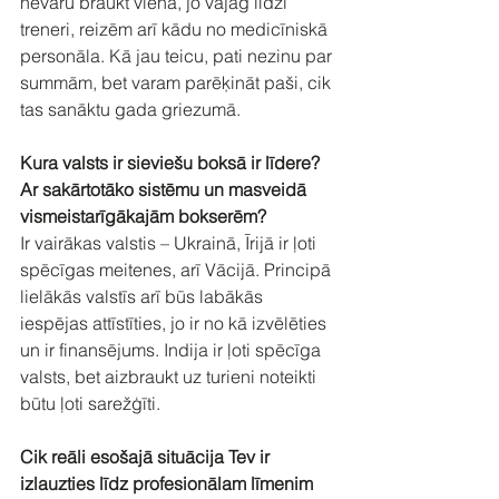
nevaru braukt viena, jo vajag līdzi 
treneri, reizēm arī kādu no medicīniskā 
personāla. Kā jau teicu, pati nezinu par 
summām, bet varam parēķināt paši, cik 
tas sanāktu gada griezumā.
Kura valsts ir sieviešu boksā ir līdere? 
Ar sakārtotāko sistēmu un masveidā 
vismeistarīgākajām bokserēm?
Ir vairākas valstis – Ukrainā, Īrijā ir ļoti 
spēcīgas meitenes, arī Vācijā. Principā 
lielākās valstīs arī būs labākās 
iespējas attīstīties, jo ir no kā izvēlēties 
un ir finansējums. Indija ir ļoti spēcīga 
valsts, bet aizbraukt uz turieni noteikti 
būtu ļoti sarežģīti.
Cik reāli esošajā situācija Tev ir 
izlauzties līdz profesionālam līmenim 