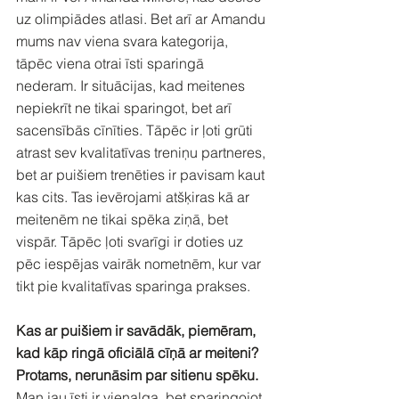
uz olimpiādes atlasi. Bet arī ar Amandu 
mums nav viena svara kategorija, 
tāpēc viena otrai īsti sparingā 
nederam. Ir situācijas, kad meitenes 
nepiekrīt ne tikai sparingot, bet arī 
sacensībās cīnīties. Tāpēc ir ļoti grūti 
atrast sev kvalitatīvas treniņu partneres, 
bet ar puišiem trenēties ir pavisam kaut 
kas cits. Tas ievērojami atšķiras kā ar 
meitenēm ne tikai spēka ziņā, bet 
vispār. Tāpēc ļoti svarīgi ir doties uz 
pēc iespējas vairāk nometnēm, kur var 
tikt pie kvalitatīvas sparinga prakses.
Kas ar puišiem ir savādāk, piemēram, 
kad kāp ringā oficiālā cīņā ar meiteni? 
Protams, nerunāsim par sitienu spēku.
Man jau īsti ir vienalga, bet sparingojot 