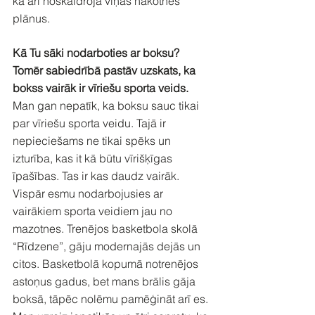
kā arī noskaidroja viņas nākotnes 
plānus.
Kā Tu sāki nodarboties ar boksu? 
Tomēr sabiedrībā pastāv uzskats, ka 
bokss vairāk ir vīriešu sporta veids.
Man gan nepatīk, ka boksu sauc tikai 
par vīriešu sporta veidu. Tajā ir 
nepieciešams ne tikai spēks un 
izturība, kas it kā būtu vīrišķīgas 
īpašības. Tas ir kas daudz vairāk. 
Vispār esmu nodarbojusies ar 
vairākiem sporta veidiem jau no 
mazotnes. Trenējos basketbola skolā 
“Rīdzene”, gāju modernajās dejās un 
citos. Basketbolā kopumā notrenējos 
astoņus gadus, bet mans brālis gāja 
boksā, tāpēc nolēmu pamēģināt arī es. 