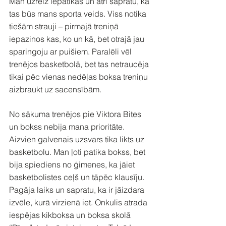
Man uzreiz iepatikās un ātri sapratu, ka 
tas būs mans sporta veids. Viss notika 
tiešām strauji – pirmajā treniņā 
iepazinos kas, ko un kā, bet otrajā jau 
sparingoju ar puišiem. Paralēli vēl 
trenējos basketbolā, bet tas netraucēja 
tikai pēc vienas nedēļas boksa treniņu 
aizbraukt uz sacensībām.
No sākuma trenējos pie Viktora Bites 
un bokss nebija mana prioritāte. 
Aizvien galvenais uzsvars tika likts uz 
basketbolu. Man ļoti patika bokss, bet 
bija spiediens no ģimenes, ka jāiet 
basketbolistes ceļš un tāpēc klausīju. 
Pagāja laiks un sapratu, ka ir jāizdara 
izvēle, kurā virzienā iet. Onkulis atrada 
iespējas kikboksa un boksa skolā 