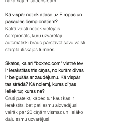
nākamajām sacensībām.
Kā vispār notiek atlase uz Eiropas un 
pasaules čempionātiem?
Katrā valstī notiek vietējais 
čempionāts, kuru uzvarētāji 
automātiski brauc pārstāvēt savu valsti 
starptautiskajos turnīros.
Skatos, ka arī “boxrec.com” vietnē tev 
ir ierakstītas trīs cīņas, no kurām divas 
ir beigušās ar zaudējumu. Kā vispār 
tas strādā? Kā nolemj, kuras cīņas 
ieliek tur, kuras ne?
Grūti pateikt, kāpēc tur kaut kas ir 
ierakstīts, bet pati esmu aizvadījusi 
vairāk par 20 cīņām vismaz un lielāko 
daļu esmu uzvarējusi.