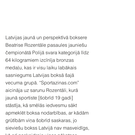
Latvijas jaunā un perspektīvā boksere 
Beatrise Rozentāle pasaules jauniešu 
čempionātā Polijā svara kategorijā līdz 
64 kilogramiem izcīnīja bronzas 
medaļu, kas ir visu laiku labākais 
sasniegums Latvijas boksā šajā 
vecuma grupā. “Sportazinas.com” 
aicināja uz sarunu Rozentāli, kurā 
jaunā sportiste [šobrīd 19 gadi] 
stāstīja, kā smēlās iedvesmu sākt 
apmeklēt boksa nodarbības, ar kādām 
grūtībām viņa šobrīd saskaras, jo 
sieviešu bokss Latvijā nav masveidīgs, 