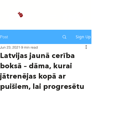
Sign Up
Post
Jun 23, 2021
9 min read
Latvijas jaunā cerība
boksā – dāma, kurai
jātrenējas kopā ar
puišiem, lai progresētu