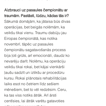
Aizbrauci uz pasaules čempionātu ar 
traumām. Pastāsti, lūdzu, kādas tās ir?
Sākumā domājām, ka jātaisa būs divas 
operācijas, bet beigās nolēmām, ka 
veikšu tikai vienu. Traumu dabūju jau 
Eiropas čempionātā, kas notika 
novembrī, tāpēc uz pasaules 
čempionātu sagatavošanās process 
bija ļoti grūts, arī emocionāli, daudz ko 
nevarēju darīt. Nolēmu, ka operāciju 
veikšu tikai rokai, bet kājai vienkārši 
ļaušu sadzīt un iztikšu ar procedūru 
kursu. Rokai plānotais rehabilitācijas 
laiks esot no četriem līdz sešiem 
mēnešiem, bet to vēl redzēsim. Ceru, 
ka tas viss notiks ātrāk. Arī ārsti 
centīsies, lai ātrāk varētu gatavoties 