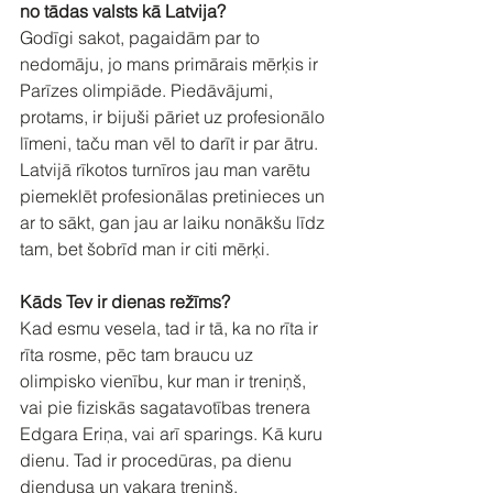
no tādas valsts kā Latvija?
Godīgi sakot, pagaidām par to 
nedomāju, jo mans primārais mērķis ir 
Parīzes olimpiāde. Piedāvājumi, 
protams, ir bijuši pāriet uz profesionālo 
līmeni, taču man vēl to darīt ir par ātru. 
Latvijā rīkotos turnīros jau man varētu 
piemeklēt profesionālas pretinieces un 
ar to sākt, gan jau ar laiku nonākšu līdz 
tam, bet šobrīd man ir citi mērķi.
Kāds Tev ir dienas režīms?
Kad esmu vesela, tad ir tā, ka no rīta ir 
rīta rosme, pēc tam braucu uz 
olimpisko vienību, kur man ir treniņš, 
vai pie fiziskās sagatavotības trenera 
Edgara Eriņa, vai arī sparings. Kā kuru 
dienu. Tad ir procedūras, pa dienu 
diendusa un vakara treniņš.