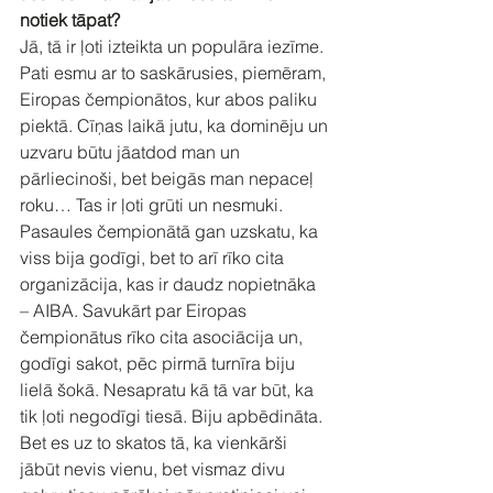
notiek tāpat?
Jā, tā ir ļoti izteikta un populāra iezīme. 
Pati esmu ar to saskārusies, piemēram, 
Eiropas čempionātos, kur abos paliku 
piektā. Cīņas laikā jutu, ka dominēju un 
uzvaru būtu jāatdod man un  
pārliecinoši, bet beigās man nepaceļ 
roku… Tas ir ļoti grūti un nesmuki. 
Pasaules čempionātā gan uzskatu, ka 
viss bija godīgi, bet to arī rīko cita 
organizācija, kas ir daudz nopietnāka 
– AIBA. Savukārt par Eiropas 
čempionātus rīko cita asociācija un, 
godīgi sakot, pēc pirmā turnīra biju 
lielā šokā. Nesapratu kā tā var būt, ka 
tik ļoti negodīgi tiesā. Biju apbēdināta. 
Bet es uz to skatos tā, ka vienkārši 
jābūt nevis vienu, bet vismaz divu 