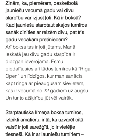
Zinām, ka, piemēram, basketbolā 
jauniešu vecumā gadu vai divu 
starpību var izjust ļoti. Kā ir boksā? 
Kad jauniešu starptautiskajos turnīros 
sanāk cīnīties ar reizēm divu, pat trīs 
gadu vecākām pretiniecēm?
Arī boksa tas ir ļoti jūtams. Manā 
ieskatā jau divu gadu starpība ir 
diezgan ievērojama. Esmu 
piedalījusies arī tādos turnīros kā “Riga 
Open” un līdzīgos, kur man sanācis 
kāpt ringā ar pieaugušām sievietēm, 
kas ir vecumā no 22 gadiem uz augšu. 
Un tur to atšķirību jūt vēl vairāk.
Starptautiska līmeņa boksa turnīros, 
izteikti amatieru, ir tā, ka uzvarēt citā 
valstī ir ļoti sarežģīti, jo ir vietējie 
tiesneši. Kā ir ar jauniešu turnīriem – 