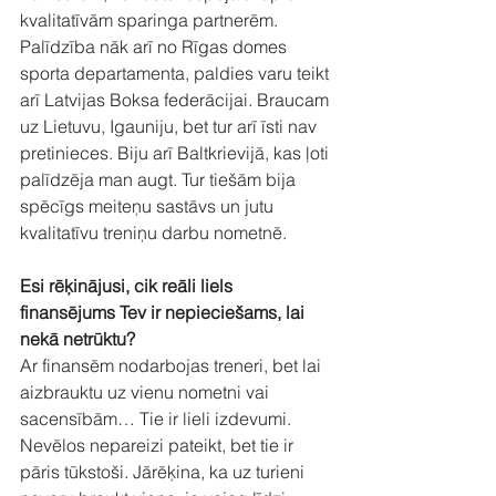
kvalitatīvām sparinga partnerēm. 
Palīdzība nāk arī no Rīgas domes 
sporta departamenta, paldies varu teikt 
arī Latvijas Boksa federācijai. Braucam 
uz Lietuvu, Igauniju, bet tur arī īsti nav 
pretinieces. Biju arī Baltkrievijā, kas ļoti 
palīdzēja man augt. Tur tiešām bija 
spēcīgs meiteņu sastāvs un jutu 
kvalitatīvu treniņu darbu nometnē.
Esi rēķinājusi, cik reāli liels 
finansējums Tev ir nepieciešams, lai 
nekā netrūktu?
Ar finansēm nodarbojas treneri, bet lai 
aizbrauktu uz vienu nometni vai 
sacensībām… Tie ir lieli izdevumi. 
Nevēlos nepareizi pateikt, bet tie ir 
pāris tūkstoši. Jārēķina, ka uz turieni 