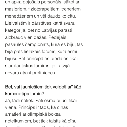
un apkalpojošais personāls, sākot ar 
masieriem, fizioterapeitiem, treneriem, 
menedžeriem un vēl daudz ko citu. 
Lielvalstīm ir pārstāves katrā svara 
kategorijā, bet no Latvijas parasti 
aizbrauc vien dažas. Pēdējais 
pasaules čempionāts, kurā es biju, tas 
bija pats lielākais forums, kurā esmu 
bijusi. Bet principā es piedalos tikai 
starptautiskos turnīros, jo Latvijā 
nevaru atrast pretinieces.
Bet, vai jauniešiem tiek veidoti arī kādi 
komerc-tipa turnīri?
Jā, tādi notiek. Pati esmu bijusi tikai 
vienā. Princips ir tāds, ka cīnās 
amatieri ar olimpiskā boksa 
noteikumiem, bet tiek taisīts kā cīņu 