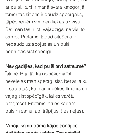
ar puisi, kurš ir manā svara kategorijā, 
tomēr tas sitiens ir daudz spēcīgāks, 
tāpēc reizēm viņi neizliekas uz visu. 
Bet man tas ir ļoti vajadzīgs, ne visi to 
saprot. Protams, tagad situācija ir 
nedaudz uzlabojusies un puiši 
nebaidās sist spēcīgi.
Nav gadījies, kad puiši tevi satraumē?
Īsti nē. Bija tā, ka no sākuma īsti 
nevēlējās man spēcīgi sist, bet ar laiku 
ir sapratuši, ka man ir cēlies līmenis un 
vajag sist spēcīgāk, lai es varētu 
progresēt. Protams, arī es kādam 
puisim esmu labi trāpījusi (iesmejas).
Minēji, ka no bērna kājas trenējies 
dažādos sporta veidos. Tas noteikti 