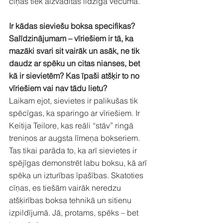
cīņas tiek aizvadītas līdzīgā vecumā.
Ir kādas sieviešu boksa specifikas? 
Salīdzinājumam – vīriešiem ir tā, ka 
mazāki svari sit vairāk un asāk, ne tik 
daudz ar spēku un citas nianses, bet 
kā ir sievietēm? Kas īpaši atšķir to no 
vīriešiem vai nav tādu lietu?
Laikam ejot, sievietes ir palikušas tik 
spēcīgas, ka sparingo ar vīriešiem. Ir 
Keitija Teilore, kas reāli “stāv” ringā 
treniņos ar augsta līmeņa bokseriem. 
Tas tikai parāda to, ka arī sievietes ir 
spējīgas demonstrēt labu boksu, kā arī 
spēka un izturības īpašības. Skatoties 
cīņas, es tiešām vairāk neredzu 
atšķirības boksa tehnikā un sitienu 
izpildījumā. Jā, protams, spēks – bet 