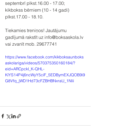
septembrī plkst.16.00 - 17.00;
kikbokss bērniem (10 - 14 gadi) 
plkst.17.00 - 18.10.
Tiekamies treniņos! Jautājumu 
gadījumā rakstīt uz info@boksaskola.lv 
vai zvanīt mob. 29677741
https://www.facebook.com/kikboksaunboks
askolariga/videos/570375350160184/?
eid=ARCpckl_K-QHL-
KlYS14P4j6ncWyY5ciF_5EDBymEXJQOB9i9
G8Vfq_jWD1Hd73cFZBHBNxraU_1Nlii