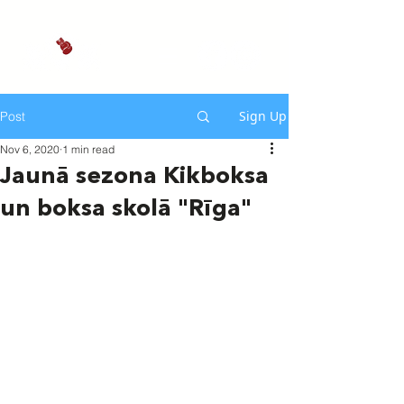
Sign Up
Post
Nov 6, 2020
1 min read
Jaunā sezona Kikboksa
un boksa skolā "Rīga"