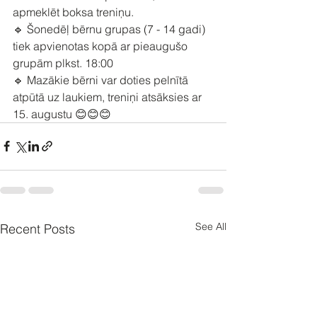
apmeklēt boksa treniņu.
🔹 Šonedēļ bērnu grupas (7 - 14 gadi) 
tiek apvienotas kopā ar pieaugušo 
grupām plkst. 18:00
🔹 Mazākie bērni var doties pelnītā 
atpūtā uz laukiem, treniņi atsāksies ar 
15. augustu 😊😊😊
See All
Recent Posts