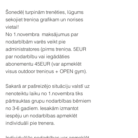
Šonedēļ turpinām trenēties, lūgums 
sekojiet treniņa grafikam un norises 
vietai! 
No 1.novembra  maksājumus par 
nodarbībām varēs veikt pie 
administratores (pirms treniņa. 5EUR 
par nodarbību vai iegādāties 
abonementu 45EUR (var apmeklēt 
visus outdoor treniņus + OPEN gym).
Sakarā ar pašreizējo situāciju valstī uz 
nenoteiktu laiku no 1.novembra tiks 
pārtrauktas grupu nodarbības bērniem 
no 3-6 gadiem. Iesakām izmantot 
iespēju un nodarbības apmeklēt 
individuāli pie trenera. 
Individuālās nodarbības var apmeklēt 