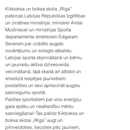
Kikboksa un boksa skola „Rīga” 
pateicas Latvijas Republikas Izglītības 
un zinātnes ministrijai, ministrei Anitai 
Muižniecei un ministrijas Sporta 
departamenta direktoram Edgaram 
Severam par izrādīto augsto 
novērtējumu un sniegto atbalstu 
Latvijas sporta stiprināšanā un bērnu 
un jauniešu aktīva dzīvesveida 
veicināšanā, tajā skaitā arī attīstot un 
sniedzot iespējas jauniešiem 
piedalīties un sevi apliecināt augstu 
sasniegumu sportā.
Paldies sportistiem par viņu enerģiju, 
gara spēku un neatlaidību mērķu 
sasniegšanai! Tas palīdz Kikboksa un 
boksa skolai „Rīga” augt un 
pilnveidoties, tiecoties pēc jauniem, 