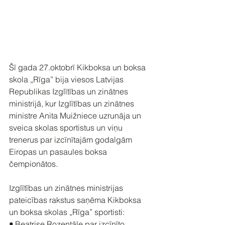
Šī gada 27.oktobrī Kikboksa un boksa 
skola „Rīga” bija viesos Latvijas 
Republikas Izglītības un zinātnes 
ministrijā, kur Izglītības un zinātnes 
ministre Anita Muižniece uzrunāja un 
sveica skolas sportistus un viņu 
trenerus par izcīnītajām godalgām 
Eiropas un pasaules boksa 
čempionātos. 
Izglītības un zinātnes ministrijas 
pateicības rakstus saņēma Kikboksa 
un boksa skolas „Rīga” sportisti:
• 
Beatrise Rozentāle par izcīnīto 