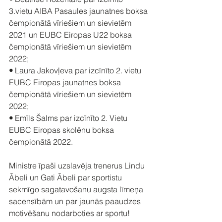
3.vietu AIBA Pasaules jaunatnes boksa 
čempionātā vīriešiem un sievietēm 
2021 un EUBC Eiropas U22 boksa 
čempionātā vīriešiem un sievietēm 
2022;
• 
Laura Jakovļeva par izcīnīto 2. vietu 
EUBC Eiropas jaunatnes boksa 
čempionātā vīriešiem un sievietēm 
2022;
• 
Emīls Šalms par izcīnīto 2. Vietu 
EUBC Eiropas skolēnu boksa 
čempionātā 2022.
Ministre īpaši uzslavēja trenerus Lindu 
Ābeli un Gati Ābeli par sportistu 
sekmīgo sagatavošanu augsta līmeņa 
sacensībām un par jaunās paaudzes 
motivēšanu nodarboties ar sportu!