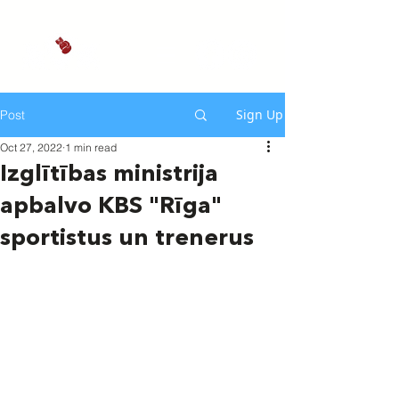
Sign Up
Post
Oct 27, 2022
1 min read
Izglītības ministrija
apbalvo KBS "Rīga"
sportistus un trenerus