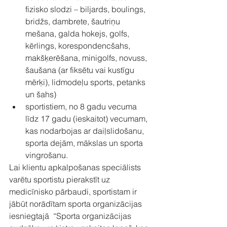
fizisko slodzi – biljards, boulings, 
bridžs, dambrete, šautriņu 
mešana, galda hokejs, golfs, 
kērlings, korespondencšahs, 
makšķerēšana, minigolfs, novuss, 
šaušana (ar fiksētu vai kustīgu 
mērķi), lidmodeļu sports, petanks 
un šahs)
sportistiem, no 8 gadu vecuma 
līdz 17 gadu (ieskaitot) vecumam, 
kas nodarbojas ar daiļslidošanu, 
sporta dejām, mākslas un sporta 
vingrošanu.
Lai klientu apkalpošanas speciālists 
varētu sportistu pierakstīt uz 
medicīnisko pārbaudi, sportistam ir 
jābūt norādītam sporta organizācijas 
iesniegtajā  “Sporta organizācijas 