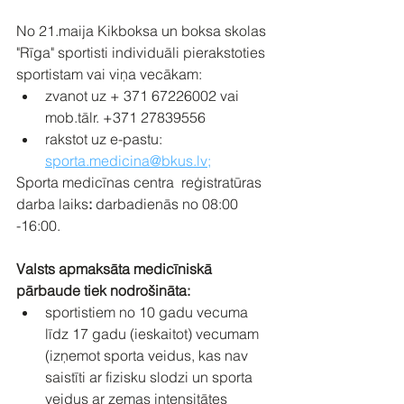
No 21.maija Kikboksa un boksa skolas 
"Rīga" sportisti individuāli pierakstoties 
sportistam vai viņa vecākam:
zvanot uz + 371 67226002 vai 
mob.tālr. +371 27839556
rakstot uz e-pastu: 
sporta.medicina@bkus.lv;
Sporta medicīnas centra  reģistratūras 
darba laiks
:
 darbadienās no 08:00 
-16:00.
Valsts apmaksāta medicīniskā 
pārbaude tiek nodrošināta:
sportistiem no 10 gadu vecuma 
līdz 17 gadu (ieskaitot) vecumam 
(izņemot sporta veidus, kas nav 
saistīti ar fizisku slodzi un sporta 
veidus ar zemas intensitātes 