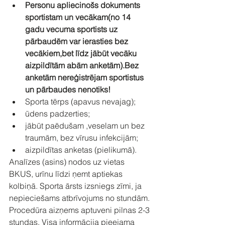
Personu apliecinošs dokuments 
sportistam un vecākam(no 14 
gadu vecuma sportists uz 
pārbaudēm var ierasties bez 
vecākiem,bet līdz jābūt vecāku 
aizpildītām abām anketām).Bez 
anketām nereģistrējam sportistus 
un pārbaudes nenotiks!
Sporta tērps (apavus nevajag);
ūdens padzerties;
jābūt paēdušam ,veselam un bez 
traumām, bez vīrusu infekcijām;
aizpildītas anketas (pielikumā).
Analīzes (asins) nodos uz vietas 
BKUS, urīnu līdzi ņemt aptiekas 
kolbiņā. Sporta ārsts izsniegs zīmi, ja 
nepieciešams atbrīvojums no stundām. 
Procedūra aizņems aptuveni pilnas 2-3 
stundas. Visa informācija pieejama 