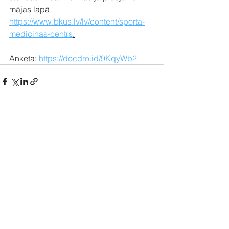
mājas lapā 
https://www.bkus.lv/lv/content/sporta-
medicinas-centrs
.
Anketa: 
https://docdro.id/9KqyWb2
See All
Recent Posts