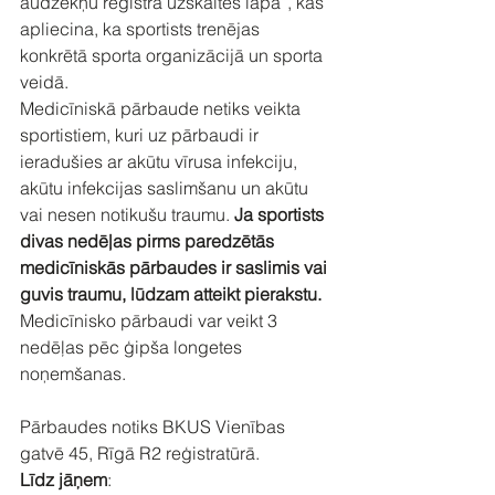
audzēkņu reģistra uzskaites lapa”, kas 
apliecina, ka sportists trenējas 
konkrētā sporta organizācijā un sporta 
veidā.
Medicīniskā pārbaude netiks veikta 
sportistiem, kuri uz pārbaudi ir 
ieradušies ar akūtu vīrusa infekciju, 
akūtu infekcijas saslimšanu un akūtu 
vai nesen notikušu traumu. 
Ja sportists 
divas nedēļas pirms paredzētās 
medicīniskās pārbaudes ir saslimis vai 
guvis traumu, lūdzam atteikt pierakstu.
Medicīnisko pārbaudi var veikt 3 
nedēļas pēc ģipša longetes 
noņemšanas.
Pārbaudes notiks BKUS Vienības 
gatvē 45, Rīgā R2 reģistratūrā.
Līdz jāņem
: