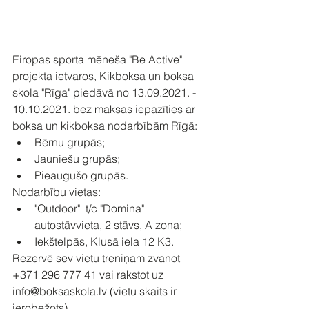
Eiropas sporta mēneša "Be Active" 
projekta ietvaros, Kikboksa un boksa 
skola "Rīga" piedāvā no 13.09.2021. - 
10.10.2021. bez maksas iepazīties ar 
boksa un kikboksa nodarbībām Rīgā:
Bērnu grupās;
Jauniešu grupās;
Pieaugušo grupās.
Nodarbību vietas:
"Outdoor"  t/c "Domina" 
autostāvvieta, 2 stāvs, A zona;
Iekštelpās, Klusā iela 12 K3.
Rezervē sev vietu treniņam zvanot 
+371 296 777 41 vai rakstot uz 
info@boksaskola.lv (vietu skaits ir 
ierobežots) 