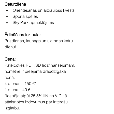
Ceturtdiena
Orientēšanās un aizraujošs kvests
Sporta spēles
Sky Park apmeklējums
Ēdināšana iekļauta:
Pusdienas, launags un uzkodas katru 
dienu!
Cena:
Pateicoties RDIKSD līdzfinansējumam, 
nometne ir pieejama draudzīgāka 
cenā:
4 dienas – 150 €*
1 diena – 40 €
*Iespēja atgūt 25.5% IIN no VID kā 
attaisnotos izdevumus par interešu 
izglītību.