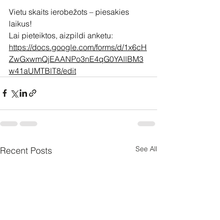
Vietu skaits ierobežots – piesakies 
laikus!
Lai pieteiktos, aizpildi anketu: 
https://docs.google.com/forms/d/1x6cH
ZwGxwmQjEAANPo3nE4qG0YAllBM3
w41aUMTBlT8/edit
See All
Recent Posts