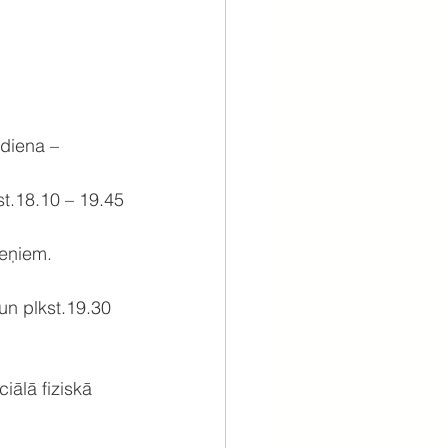
tdiena – 
st.18.10 – 19.45
meņiem.
un plkst.19.30 
iālā fiziskā 