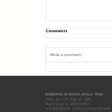
Comments
Write a comment...
Nometne "Esi aktīvs II
2026"
KIKBOKSA UN BOKSA SKOLA ''RĪGA"
Stārķu iela 4-34, Rīga, LV- 1084
Reģistrācijas nr. 40008183603
A/S SEB BANKA, LV36UNLA0050018373846