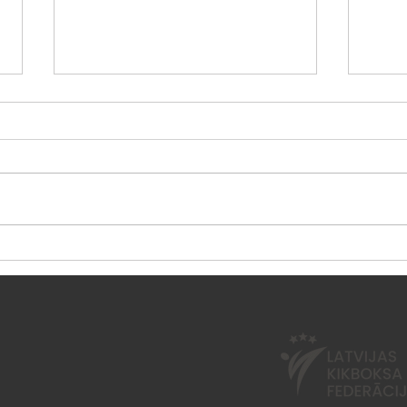
Vasaras nometne "Esi
Sest
aktīvs 2026"
neno