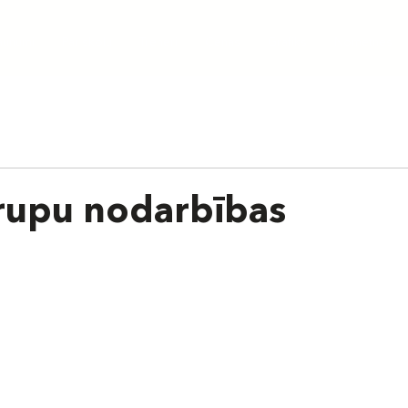
aunumi
Par skolu
Treneri
Cenas
Grafiks
Nometnes
rupu nodarbības