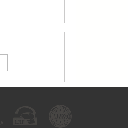
dien, 25.04., treniņi
tiek!