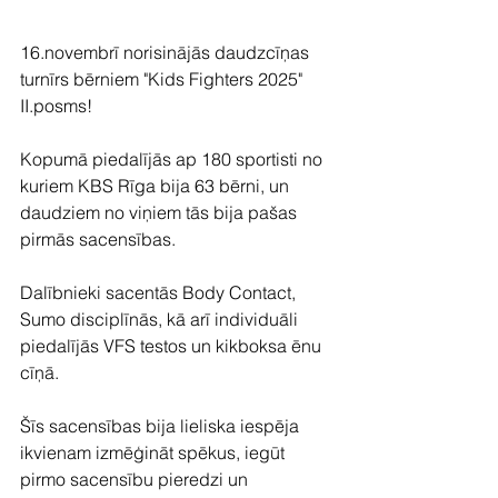
16.novembrī norisinājās daudzcīņas 
turnīrs bērniem "Kids Fighters 2025" 
II.posms!
Kopumā piedalījās ap 180 sportisti no 
kuriem KBS Rīga bija 63 bērni, un 
daudziem no viņiem tās bija pašas 
pirmās sacensības.
Dalībnieki sacentās Body Contact, 
Sumo disciplīnās, kā arī individuāli 
piedalījās VFS testos un kikboksa ēnu 
cīņā.
Šīs sacensības bija lieliska iespēja 
ikvienam izmēģināt spēkus, iegūt 
pirmo sacensību pieredzi un 