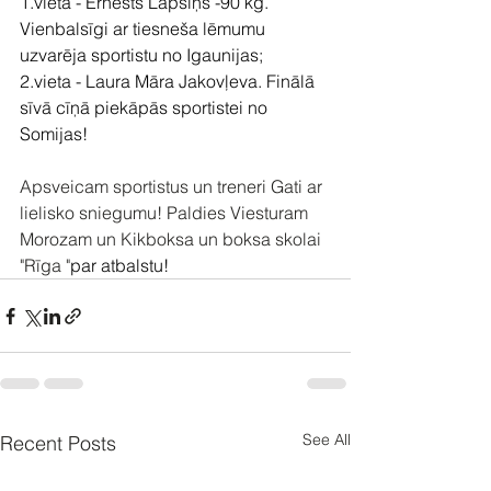
1.vieta - Ernests Lapsiņš -90 kg. 
Vienbalsīgi ar tiesneša lēmumu 
uzvarēja sportistu no Igaunijas;
2.vieta - Laura Māra Jakovļeva. Finālā 
sīvā cīņā piekāpās sportistei no 
Somijas!
Apsveicam sportistus un treneri Gati ar 
lielisko sniegumu! Paldies Viesturam 
Morozam un Kikboksa un boksa skolai 
"Rīga "
par atbalstu!
See All
Recent Posts