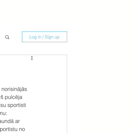
Savate
Kontakti
Log in / Sign up
 norisinājās 
rš pulcēja 
su sportisti 
mu: 
aundā ar 
portistu no 