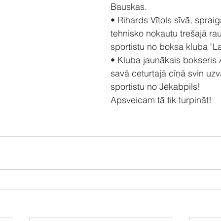
Bauskas. 
• Rihards Vītols sīvā, spraig
tehnisko nokautu trešajā ra
sportistu no boksa kluba "La
• Kluba jaunākais bokseris A
savā ceturtajā cīņā svin uzv
sportistu no Jēkabpils!
Apsveicam tā tik turpināt!