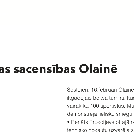
aunumi
Par skolu
Treneri
Cenas
Grafiks
Nometnes
as sacensības Olainē
Sestdien, 16.februārī Olainē
ikgadējais boksa turnīrs, ku
vairāk kā 100 sportistus. Mū
demonstrēja lielisku sniegu
• Renāts Prokofjevs otrajā r
tehnisko nokautu uzvarēja s