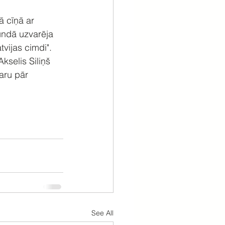
ā cīņā ar 
undā uzvarēja 
tvijas cimdi".
kselis Siliņš 
aru pār 
See All