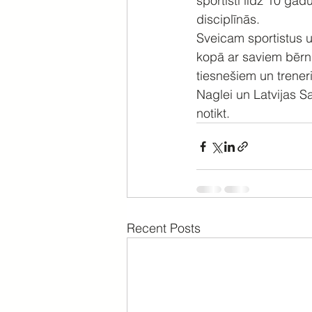
sportisti līdz 10 ga
disciplīnās.
Sveicam sportistus u
kopā ar saviem bērni
tiesnešiem un treneri
Naglei un Latvijas S
notikt. 
Recent Posts