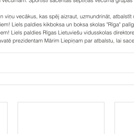
du vecumam. Sportisti sacentās septiņās vecuma grupās 
n viņu vecākus, kas spēj aizraut, uzmundrināt, atbalstīt 
em! Liels paldies kikboksa un boksa skolas "Rīga" palīg
em! Liels paldies Rīgas Lietuviešu vidusskolas direktorei
avatē prezidentam Mārim Liepiņam par atbalstu, lai sac