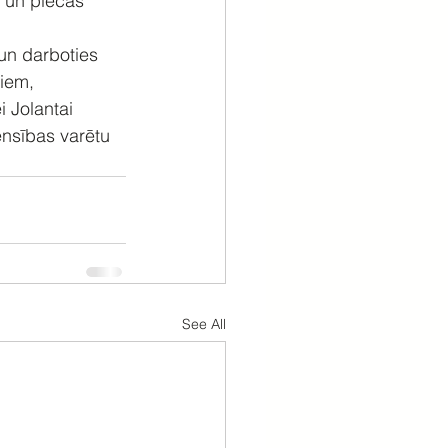
 un piecās 
un darboties 
iem, 
 Jolantai 
ensības varētu 
See All