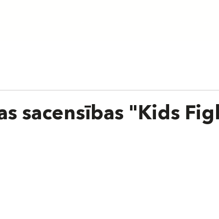
aunumi
Par skolu
Treneri
Cenas
Grafiks
Nometnes
as sacensības "Kids Fig