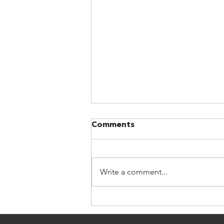
Comments
Write a comment...
Nometne "Esi aktīvs II
2026"