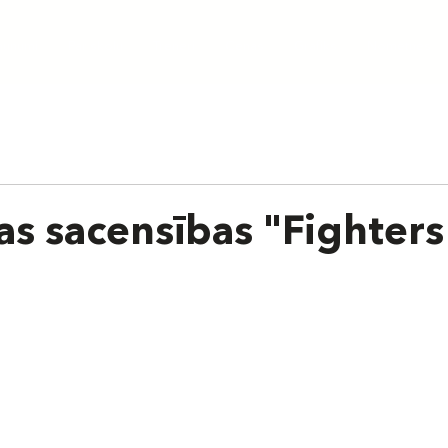
aunumi
Par skolu
Treneri
Cenas
Grafiks
Nometnes
as sacensības "Fighters