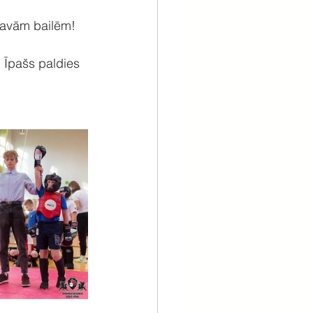
savām bailēm! 
 Īpašs paldies 