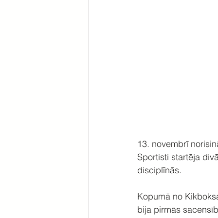
13. novembrī norisin
Sportisti startēja divā
disciplīnās. 
Kopumā no Kikboksa u
bija pirmās sacensī