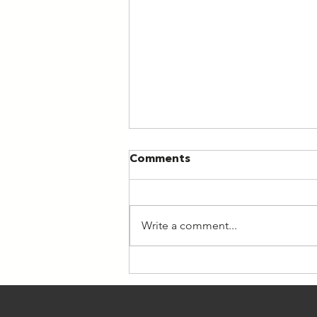
Comments
Write a comment...
Nometne "Esi aktīvs II
2026"