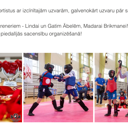
tistus ar izcīnītajām uzvarām, galvenokārt uzvaru pār 
treneriem - Lindai un Gatim Ābelēm, Madarai Brikmanei!
 piedalījās sacensību organizēšanā!