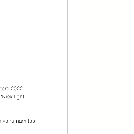
ters 2022". 
"Kick light" 
m vairumam tās 