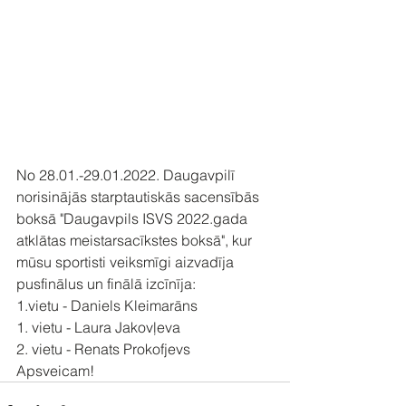
No 28.01.-29.01.2022. Daugavpilī 
norisinājās starptautiskās sacensībās 
boksā "Daugavpils ISVS 2022.gada 
atklātas meistarsacīkstes boksā", kur 
mūsu sportisti veiksmīgi aizvadīja 
pusfinālus un finālā izcīnīja:
1.vietu - Daniels Kleimarāns
1. vietu - Laura Jakovļeva
2. vietu - Renats Prokofjevs
Apsveicam!