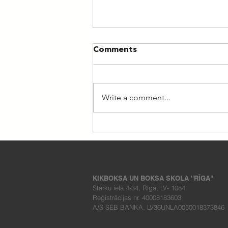
Comments
Write a comment...
Nometne "Esi aktīvs II
2026"
KIKBOKSA UN BOKSA SKOLA ''RĪGA"
Stārķu iela 4-34, Rīga, LV- 1084
Reģistrācijas nr. 40008183603
A/S SEB BANKA, LV36UNLA0050018373846