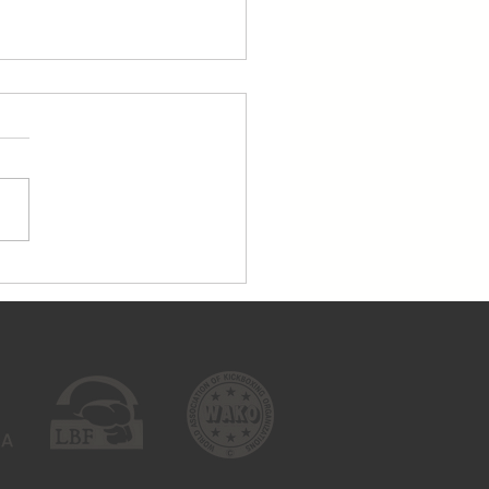
dien, 25.04., treniņi
tiek!