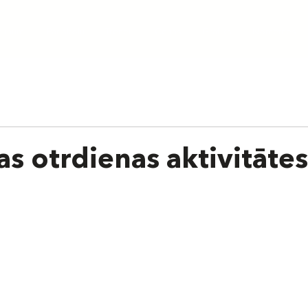
aunumi
Par skolu
Treneri
Cenas
Grafiks
Nometnes
as otrdienas aktivitātes