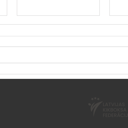
Vasaras nometne "Esi
Sest
aktīvs 2026"
neno