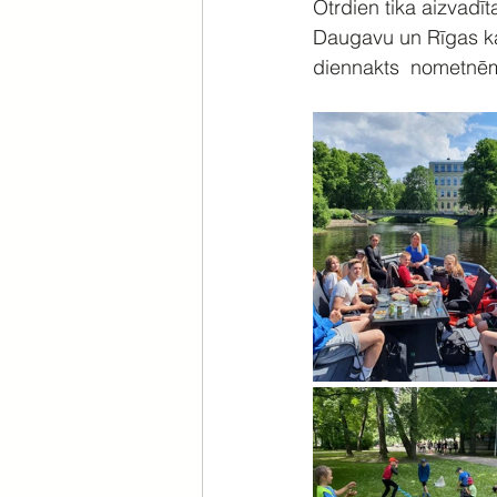
Otrdien tika aizvadī
Daugavu un Rīgas ka
diennakts  nometnē