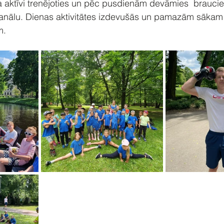
ta aktīvi trenējoties un pēc pusdienām devāmies  braucie
nālu. Dienas aktivitātes izdevušās un pamazām sākam 
m.