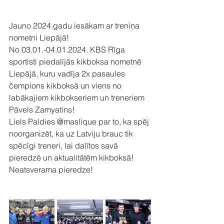
Jauno 2024.gadu iesākam ar treniņa 
nometni Liepājā!
No 03.01.-04.01.2024. KBS Rīga 
sportisti piedalījās kikboksa nometnē 
Liepājā, kuru vadīja 2x pasaules 
čempions kikboksā un viens no 
labākajiem kikbokseriem un treneriem 
Pāvels Zamyatins!
Liels Paldies @maslique par to, ka spēj 
noorganizēt, ka uz Latviju brauc tik 
spēcīgi treneri, lai dalītos savā 
pieredzē un aktualitātēm kikboksā! 
Neatsverama pieredze!