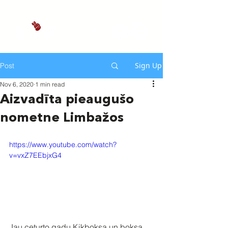
Sign Up
Post
Nov 6, 2020
1 min read
Aizvadīta pieaugušo
nometne Limbažos
https://www.youtube.com/watch?
v=vxZ7EEbjxG4
Jau ceturto gadu Kikboksa un boksa 