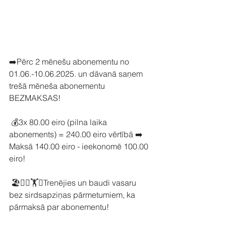
➡️Pērc 2 mēnešu abonementu no 
01.06.-10.06.2025. un dāvanā saņem 
trešā mēneša abonementu 
BEZMAKSAS!
 💰3x 80.00 eiro (pilna laika 
abonements) = 240.00 eiro vērtībā ➡️ 
Maksā 140.00 eiro - ieekonomē 100.00 
eiro!
 🏖🏄‍♀️🏋🚵Trenējies un baudi vasaru 
bez sirdsapziņas pārmetumiem, ka 
pārmaksā par abonementu!