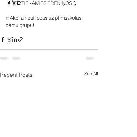
 🥊🏋💥TIEKAMIES TRENIŅOS💪!
✅️Akcija neattiecas uz pirmsskolas 
bērnu grupu!
See All
Recent Posts